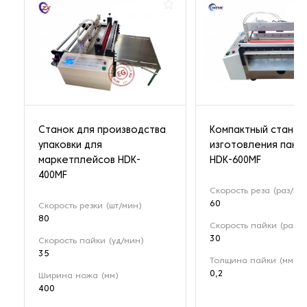
Станок для производства
Компактный станок
упаковки для
изготовления паке
маркетплейсов HDK-
HDK-600MF
400MF
Скорость реза (раз/ми
60
Скорость резки (шт/мин)
80
Скорость пайки (раз/м
30
Скорость пайки (уд/мин)
35
Толщина пайки (мм)
0,2
Ширина ножа (мм)
400