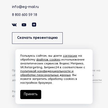
info@eg-mail.ru
8 800 600 59 18
Скачать презентацию
Пользуясь сайтом, вы даете
согласие
на
обработку
файлов cookies
использование
аналитических сервисов Яндекс Метрика,
VK.Retargeting, Битрикс24 в соответствии с
Продолжая использовать наш сайт, вы даете согласие на
политикой конфиденциальности и
обработки персональных данных
. Вы
обработку файлов Cookies и других пользовательских
можете запретить обработку cookies в
данных, в соответствии с
Политикой конфиденциальности
.
настройках браузера.
Разработка сайта —
студия Z-Labs
Принять
© 2026 – Eurasia Group. Все права защищены