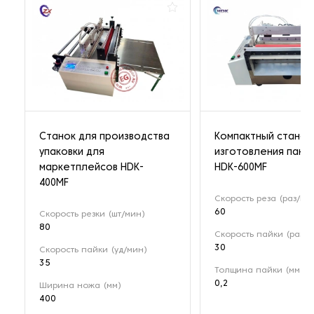
Станок для производства
Компактный станок
упаковки для
изготовления паке
маркетплейсов HDK-
HDK-600MF
400MF
Скорость реза (раз/ми
60
Скорость резки (шт/мин)
80
Скорость пайки (раз/м
30
Скорость пайки (уд/мин)
35
Толщина пайки (мм)
0,2
Ширина ножа (мм)
400