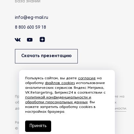
База знаний
info@eg-mail.ru
8 800 600 59 18
Скачать презентацию
Пользуясь сайтом, вы даете
согласие
на
обработку
файлов cookies
использование
аналитических сервисов Яндекс Метрика,
VK.Retargeting, Битрикс24 в соответствии с
Продолжая использовать наш сайт, вы даете согласие на
политикой конфиденциальности и
обработки персональных данных
. Вы
обработку файлов Cookies и других пользовательских
можете запретить обработку cookies в
данных, в соответствии с
Политикой конфиденциальности
.
настройках браузера.
Разработка сайта —
студия Z-Labs
Принять
© 2026 – Eurasia Group. Все права защищены