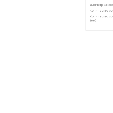
силикона
Диаметр шнека
Количество зо
Оборудование для
Количество зо
производства изделий с ПВХ-
(мм)
покрытием
Оборудование для
производства пластиковой
мебели
Оборудование для
производства пластиковых
панелей
Оборудование для
производства пластиковых
труб
Оборудование для
производства полимерного
(пластикового) шпагата