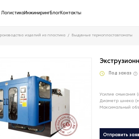
Логистика
Инжиниринг
Блог
Контакты
роизводства изделий из пластика
Выдувные термопластавтоматы
Экструзион
Под заказ
Усилие смыкания (
Диаметр шнека (
Максимальный объ
Отправить зая