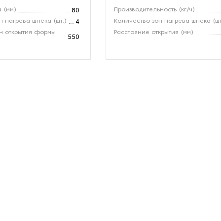
 (мм)
Производительность (кг/ч)
80
н нагрева шнека (шт.)
Количество зон нагрева шнека (шт
4
н открытия формы
Расстояние открытия (мм)
550