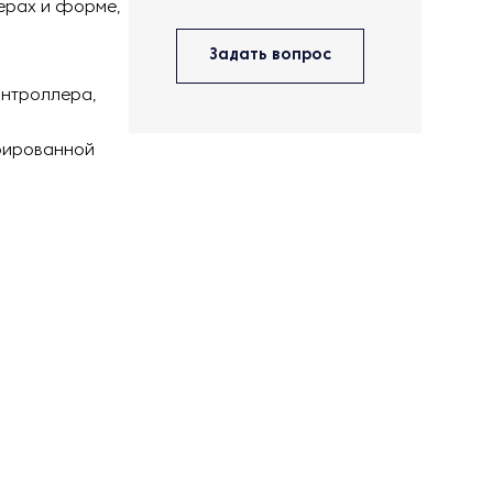
мерах и форме,
Задать вопрос
онтроллера,
грированной