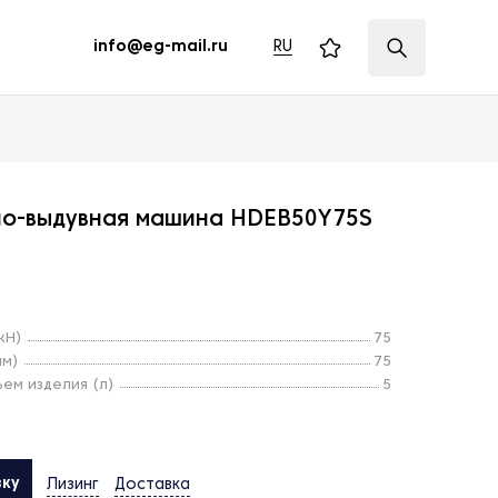
RU
info@eg-mail.ru
но-выдувная машина HDEB50Y75S
кН)
75
мм)
75
ем изделия (л)
5
вку
Лизинг
Доставка