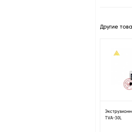
Оборудование для
производства автоковриков
Другие тов
Оборудование для
производства
гидроизоляционных
материалов
Оборудование для
производства и обработки
вспененного
пенополистирола
(пенопласта)
Оборудование для
производства изделий из
древопластика
Экструзионн
TVA-30L
Оборудование для
производства изделий из