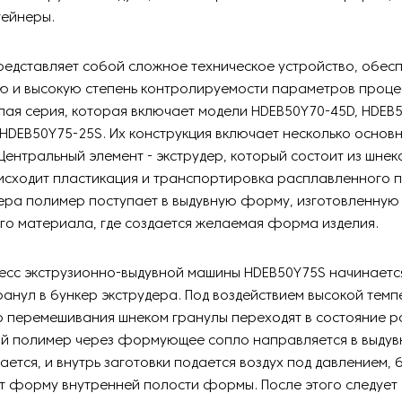
тейнеры.
редставляет собой сложное техническое устройство, обе
ю и высокую степень контролируемости параметров процес
лая серия, которая включает модели HDEB50Y70-45D, HDEB
HDEB50Y75-25S. Их конструкция включает несколько основ
Центральный элемент - экструдер, который состоит из шнек
исходит пластикация и транспортировка расплавленного 
ера полимер поступает в выдувную форму, изготовленную
го материала, где создается желаемая форма изделия.
сс экструзионно-выдувной машины HDEB50Y75S начинается
анул в бункер экструдера. Под воздействием высокой темп
о перемешивания шнеком гранулы переходят в состояние р
й полимер через формующее сопло направляется в выду
ется, и внутрь заготовки подается воздух под давлением, 
т форму внутренней полости формы. После этого следует 