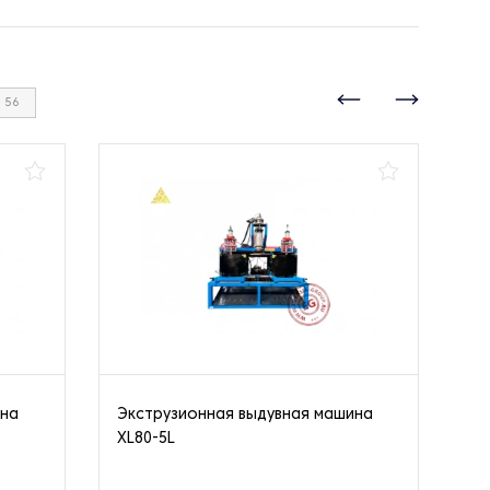
56
ина
Экструзионная выдувная машина
Эк
XL80-5L
дл
бо