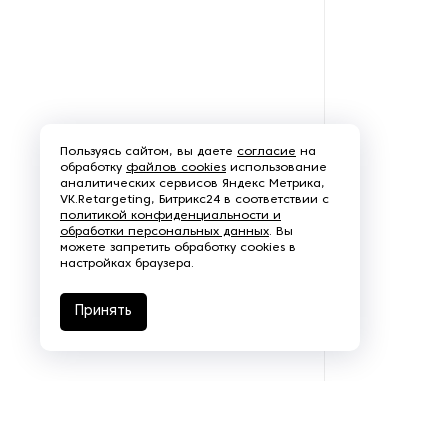
Оборудование для
производства ПЭТ-ремней
Оборудование для
производства стирательных
резинок
Пользуясь сайтом, вы даете
согласие
на
обработку
файлов cookies
использование
Оборудование для
аналитических сервисов Яндекс Метрика,
производства упаковки из
VK.Retargeting, Битрикс24 в соответствии с
пластика
политикой конфиденциальности и
обработки персональных данных
. Вы
можете запретить обработку cookies в
Оборудование для
настройках браузера.
производства чемоданов из
пластика
Принять
Оборудование для
производства шлангов
Оборудование для
производства щеток из
пластика