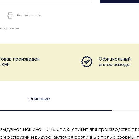
Распечатать
избранное
Товар произведен
Официальный
в КНР
дилер завода
Описание
-выдувная машина HDEB50Y75S служит для производства пл
ом экструзии и выдува, включая различные полые формы, т