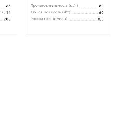
Производительность (кг/ч)
Пр
65
80
.)
Общая мощность (кВт)
Об
14
60
Расход газа (м³/мин)
Об
200
0,5