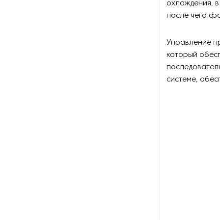
охлаждения, в
Миксеры для смешивания
пластика
после чего фо
Оборудование для
Управление п
вакуумного литья пластиков
который обесп
последовател
Оборудование для
вспенивания пластика
системе, обе
Оборудование для
изготовления мишуры
Оборудование для
изготовления пластиковых
крышек
Оборудование для
ламинирования ПВХ-профиля
Оборудование для поточной
заливки поролона