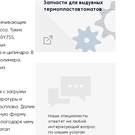
Запчасти для выдувных
термопластавтоматов
спечивающее
са. Таких
50Y75S,
ных
а и цилиндра. В
полимера.
 из
 с загрузки
ературы и
асплава. Далее
вную форму.
Наши специалисты
благодаря чему
ответят на любой
интересующий вопрос
этап
по нашим услугам