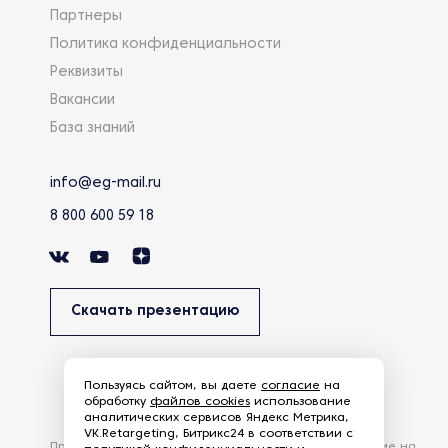
Партнеры
Политика конфиденциальности
Реквизиты
Вакансии
База знаний
info@eg-mail.ru
8 800 600 59 18
Скачать презентацию
Пользуясь сайтом, вы даете
согласие
на
обработку
файлов cookies
использование
аналитических сервисов Яндекс Метрика,
VK.Retargeting, Битрикс24 в соответствии с
Продолжая использовать наш сайт, вы даете согласие на