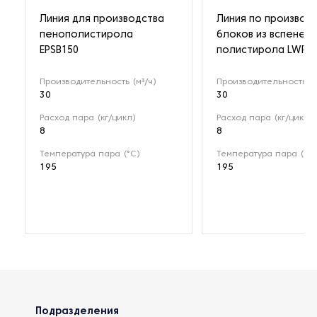
Линия для производства
Линия по производ
пенополистирола
блоков из вспенен
EPSB150
полистирола LWP-1
Производительность (м³/ч)
Производительность (м
30
30
Расход пара (кг/цикл)
Расход пара (кг/цикл)
8
8
Температура пара (°C)
Температура пара (°C)
195
195
Подразделения