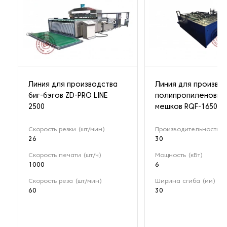
Линия для производства
Линия для произво
биг-бэгов ZD-PRO LINE
полипропиленовых
2500
мешков RQF-1650
Скорость резки (шт/мин)
Производительность (
26
30
Скорость печати (шт/ч)
Мощность (кВт)
1000
6
Скорость реза (шт/мин)
Ширина сгиба (мм)
60
30