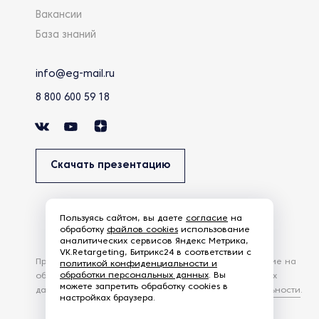
Вакансии
База знаний
info@eg-mail.ru
8 800 600 59 18
Скачать презентацию
Пользуясь сайтом, вы даете
согласие
на
обработку
файлов cookies
использование
аналитических сервисов Яндекс Метрика,
VK.Retargeting, Битрикс24 в соответствии с
Продолжая использовать наш сайт, вы даете согласие на
политикой конфиденциальности и
обработки персональных данных
. Вы
обработку файлов Cookies и других пользовательских
можете запретить обработку cookies в
данных, в соответствии с
Политикой конфиденциальности
.
настройках браузера.