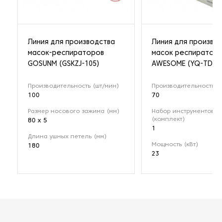
Линия для производства
Линия для произво
масок-респираторов
масок респиратор
GOSUNM (GSKZJ-105)
AWESOME (YQ-TD-0
Производительность (шт/мин)
Производительность (
100
70
Размер носового зажима (мм)
Набор инструментов
(комплект)
80 x 5
1
Длина ушных петель (мм)
Мощность (кВт)
180
23