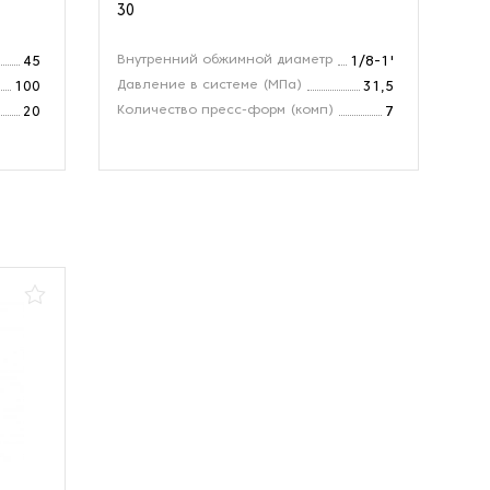
30
Внутренний обжимной диаметр
Ра
45
1/8-1'
Давление в системе (МПа)
Ма
100
31,5
Количество пресс-форм (комп)
Ди
20
7