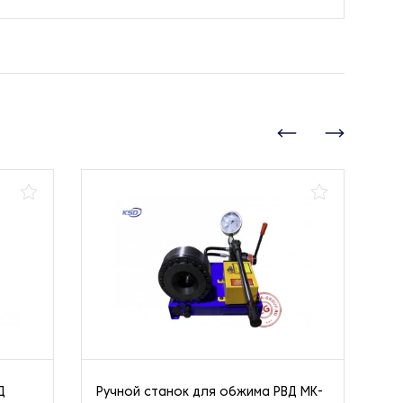
Д
Ручной станок для обжима РВД MK-
Ст