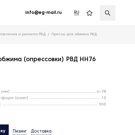
RU
info@eg-mail.ru
товления и ремонта РВД
Прессы для обжима РВД
обжима (опрессовки) РВД HH76
 (мм)
6~78
-форм (комп)
15
)
500
вку
Лизинг
Доставка