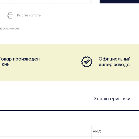
Распечатать
избранное
Товар произведен
Официальный
в КНР
дилер завода
Характеристики
HH76