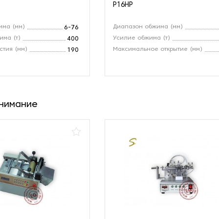
P16HP
има (мм)
Диапазон обжима (мм)
6-76
ма (т)
Усилие обжима (т)
400
стия (мм)
Максимальное открытие (мм)
190
внимание