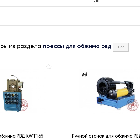
210
ары из раздела
прессы для обжима рвд
199
обжима РВД KWT165
Ручной станок для обжима РВ