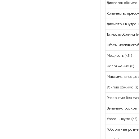
Диапазон обжима 
Количество пресс
Диаметры внутрен
Точность обжима (
Объем масляного б
Мощность (кВт)
Напряжение (В)
Максимальное дав
Усилие обжима (т)
Раскрытие без кул
Величина раскрыти
Уровень шума (дБ)
Габаритные разме