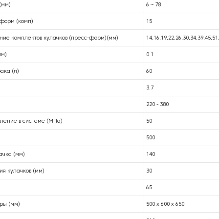
(мм)
6 ~ 78
-форм (комп)
15
ние комплектов кулачков (пресс-форм)(мм)
14,16,19,22,26,30,34,39,45,51
мм)
0.1
ака (л)
60
3.7
220 - 380
ление в системе (МПа)
50
500
ачка (мм)
140
я кулачков (мм)
30
65
ры (мм)
500 x 600 x 650