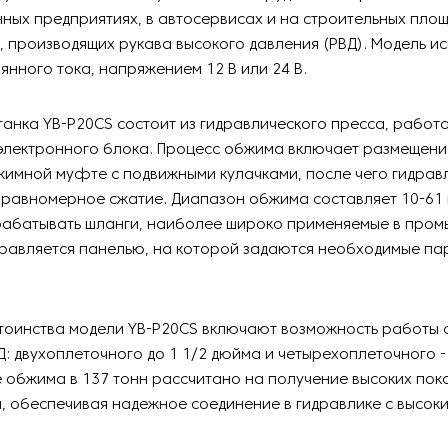
ных предприятиях, в автосервисах и на строительных площ
, производящих рукава высокого давления (РВД). Модель и
янного тока, напряжением 12 В или 24 В.
танка YB-P20CS состоит из гидравлического пресса, рабо
электронного блока. Процесс обжима включает размещени
жимной муфте с подвижными кулачками, после чего гидрав
равномерное сжатие. Диапазон обжима составляет 10-61 
рабатывать шланги, наиболее широко применяемые в пром
правляется панелью, на которой задаются необходимые п
тоинства модели YB-P20CS включают возможность работы 
: двухоплеточного до 1 1/2 дюйма и четырехоплеточного - 
 обжима в 137 тонн рассчитано на получение высоких пок
, обеспечивая надежное соединение в гидравлике с высоки