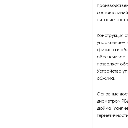
производствен
составе линий
питание посто
Конструкция с
управлением 
фитинга в об
обеспечивает 
позволяет об
Устройство у
обжима.
Основные дос
диаметром РВД
дюйма. Усилие
герметичности