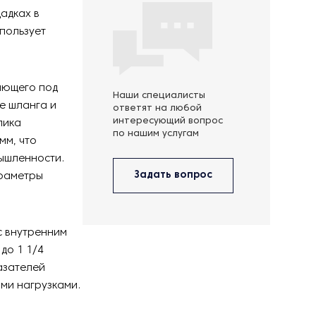
адках в
спользует
тающего под
Наши специалисты
е шланга и
ответят на любой
интересующий вопрос
лика
по нашим услугам
мм, что
ышленности.
Задать вопрос
араметры
с внутренним
до 1 1/4
азателей
ми нагрузками.