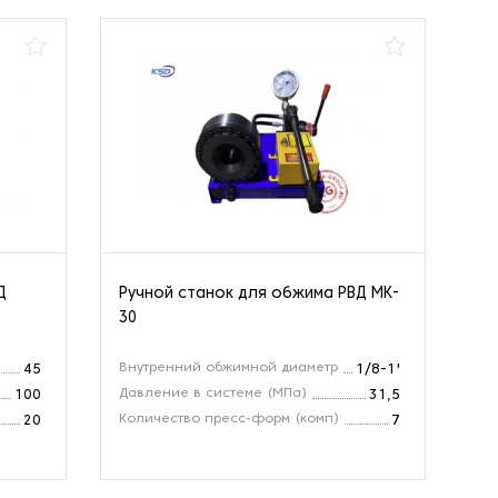
Д
Ручной станок для обжима РВД MK-
Ст
30
Внутренний обжимной диаметр
Ра
45
1/8-1'
Давление в системе (МПа)
Ма
100
31,5
Количество пресс-форм (комп)
Ди
20
7