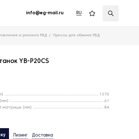
RU
info@eg-mail.ru
товления и ремонта РВД
Прессы для обжима РВД
танок YB-P20CS
Н)
1370
(мм)
61
 матрицы (мм)
84
вку
Лизинг
Доставка