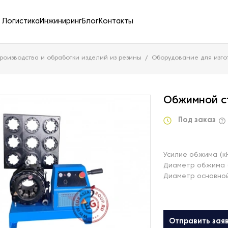
Логистика
Инжиниринг
Блог
Контакты
роизводства и обработки изделий из резины
Оборудование для изго
Обжимной с
Под заказ
Усилие обжима (к
Диаметр обжима 
Диаметр основной
Отправить зая