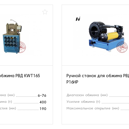
обжима РВД KWT165
Ручной станок для обжима РВ
P16HP
има (мм)
Диапазон обжима (мм)
6-76
ма (т)
Усилие обжима (т)
400
стия (мм)
Максимальное открытие (мм)
190