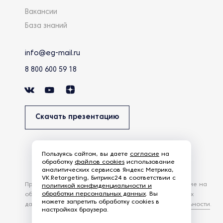
Вакансии
База знаний
info@eg-mail.ru
8 800 600 59 18
Скачать презентацию
Пользуясь сайтом, вы даете
согласие
на
обработку
файлов cookies
использование
аналитических сервисов Яндекс Метрика,
VK.Retargeting, Битрикс24 в соответствии с
Продолжая использовать наш сайт, вы даете согласие на
политикой конфиденциальности и
обработки персональных данных
. Вы
обработку файлов Cookies и других пользовательских
можете запретить обработку cookies в
данных, в соответствии с
Политикой конфиденциальности
.
настройках браузера.