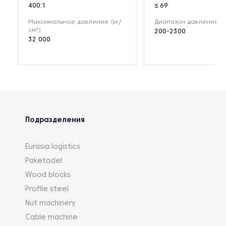
400:1
≤ 69
Максимальное давление (кг/
Диапазон давления (б
см²)
200-2300
32 000
Подразделения
Eurasia logistics
Paketodel
Wood blocks
Profile steel
Nut machinery
Cable machine