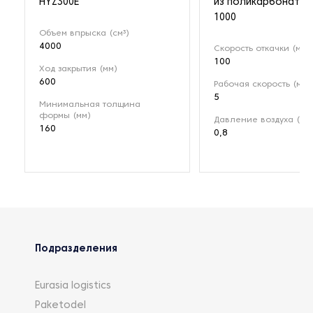
HYZ300E
из поликарбоната 
1000
Объем впрыска (см³)
4000
Скорость откачки (м³/ч
100
Ход закрытия (мм)
600
Рабочая скорость (мин
5
Минимальная толщина
формы (мм)
Давление воздуха (МП
160
0,8
Подразделения
Eurasia logistics
Paketodel