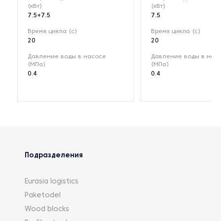
(кВт)
(кВт)
7.5+7.5
7.5
Время цикла (с)
Время цикла (с)
20
20
Давление воды в насосе
Давление воды в нас
(МПа)
(МПа)
0.4
0.4
Подразделения
Eurasia logistics
Paketodel
Wood blocks