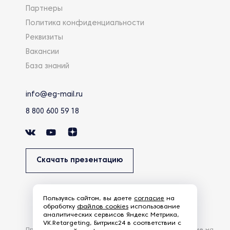
Партнеры
Политика конфиденциальности
Реквизиты
Вакансии
База знаний
info@eg-mail.ru
8 800 600 59 18
Скачать презентацию
Пользуясь сайтом, вы даете
согласие
на
обработку
файлов cookies
использование
аналитических сервисов Яндекс Метрика,
VK.Retargeting, Битрикс24 в соответствии с
Продолжая использовать наш сайт, вы даете согласие на