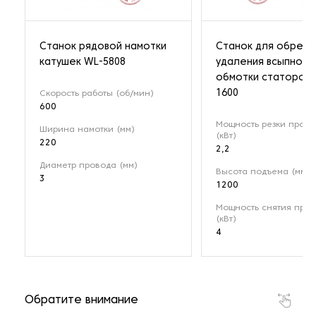
Станок рядовой намотки
Станок для обрезк
катушек WL-5808
удаления всыпной
обмотки статоров 
1600
Скорость работы (об/мин)
600
Мощность резки пров
Ширина намотки (мм)
(кВт)
220
2,2
Диаметр провода (мм)
Высота подъема (мм)
3
1200
Мощность снятия про
(кВт)
4
Обратите внимание