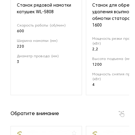
Станок рядовой намотки
Станок для обрезк
катушек WL-5808
удаления всыпной
обмотки статоров 
1600
Скорость работы (об/мин)
600
Мощность резки пров
Ширина намотки (мм)
(кВт)
220
2,2
Диаметр провода (мм)
Высота подъема (мм)
3
1200
Мощность снятия про
(кВт)
4
Обратите внимание