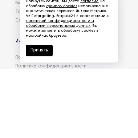
Пользуясь сайтом, вы даете
согласие
на
Biowelle
обработку
файлов cookies
использование
аналитических сервисов Яндекс Метрика,
Torreficator
VK.Retargeting, Битрикс24 в соответствии с
Centrifuger
политикой конфиденциальности и
обработки персональных данных
. Вы
можете запретить обработку cookies в
настройках браузера.
Информация
Принять
Партнеры
Политика конфиденциальности
Реквизиты
Вакансии
База знаний
info@eg-mail.ru
8 800 600 59 18