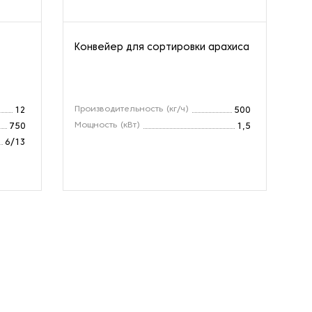
Конвейер для сортировки арахиса
Це
ар
Производительность (кг/ч)
Пр
12
500
Мощность (кВт)
Мо
750
1,5
6/13