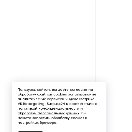
Оборудование для
производства
быстрорастворимых напитков
Оборудование для
производства воздушного
риса
Оборудование для
производства выпечки и
кондитерских изделий
Оборудование для
производства газированных
Пользуясь сайтом, вы даете
напитков
согласие
на
обработку
файлов cookies
использование
аналитических сервисов Яндекс Метрика,
VK.Retargeting, Битрикс24 в соответствии с
Оборудование для
политикой конфиденциальности и
производства желатина
обработки персональных данных
. Вы
можете запретить обработку cookies в
настройках браузера.
Оборудование для
производства и розлива