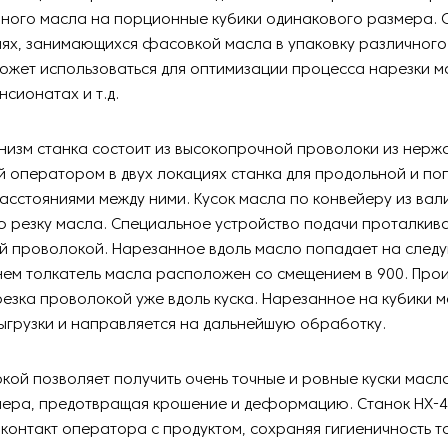
чного масла на порционные кубики одинакового размера. 
иях, занимающихся фасовкой масла в упаковку различного
ожет использоваться для оптимизации процесса нарезки м
нсионатах и т.д.
низм станка состоит из высокопрочной проволоки из нерж
 оператором в двух локациях станка для продольной и по
асстояниями между ними. Кусок масла по конвейеру из вал
 резку масла. Специальное устройство подачи проталкива
й проволокой. Нарезанное вдоль масло попадает на след
нем толкатель масла расположен со смещением в 900. Про
езка проволокой уже вдоль куска. Нарезанное на кубики 
ыгрузки и направляется на дальнейшую обработку.
кой позволяет получить очень точные и ровные куски масл
ера, предотвращая крошение и деформацию. Станок HX-
контакт оператора с продуктом, сохраняя гигиеничность т