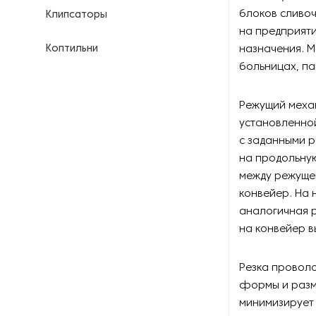
блоков сливо
Клипсаторы
на предприят
Коптильни
назначения. М
больницах, па
Кофейное оборудование
Режущий меха
Куттеры
установленной
с заданными р
Линии для переработки мяса
на продольную
между режуще
Линии для производства
конвейер. На 
продуктов питания
аналогичная р
на конвейер в
Маринаторы и вакуумные
массажеры
Резка проволо
Мукомольное оборудование
формы и разм
минимизирует 
Мясорубки