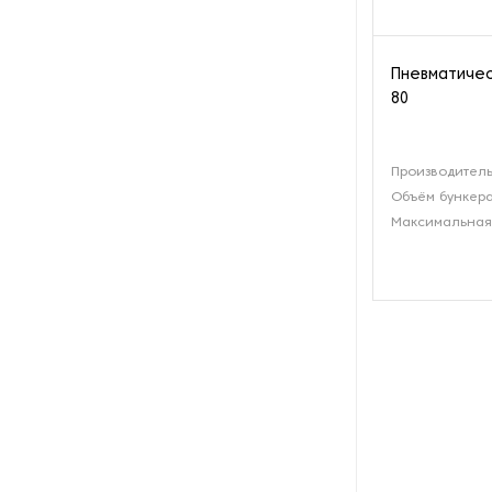
переработки жира
Оборудование для
Пневматичес
переработки лука и чеснока
80
Оборудование для
переработки орехов
Производительн
Объём бункера
Оборудование для
переработки рыбы и
Максимальная 
морепродуктов
Оборудование для
переработки сои
Оборудование для
переработки яиц
Оборудование для
преработки корнеплодов