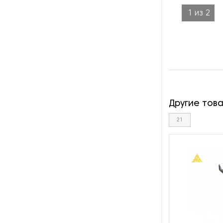
оборотной тары
1
из
2
Оборудование для нарезки и
измельчения грибов
Оборудование для нарезки
хлеба
Оборудование для обжарки
какао
Другие тов
21
Оборудование для очистки
овощей
Оборудование для очистки
питьевой воды
Оборудование для панировки
Оборудование для