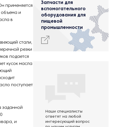
Запчасти для
Он применяется
вспомогательного
 объема и
оборудования для
асла в
пищевой
промышленности
авеющей стали,
перечной резки
иков подается
ет кусок масла
ующий
исходит
масло поступает
а заданной
Наши специалисты
40
ответят на любой
овара, и
интересующий вопрос