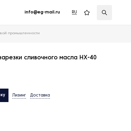
RU
info@eg-mail.ru
евой промышленности
нарезки сливочного масла HX-40
вку
Лизинг
Доставка