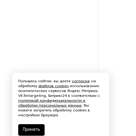
оборотной тары
Оборудование для нарезки и
измельчения грибов
Оборудование для нарезки
хлеба
Оборудование для обжарки
какао
Оборудование для очистки
Пользуясь сайтом, вы даете
согласие
на
овощей
обработку
файлов cookies
использование
аналитических сервисов Яндекс Метрика,
VK.Retargeting, Битрикс24 в соответствии с
Оборудование для очистки
политикой конфиденциальности и
питьевой воды
обработки персональных данных
. Вы
можете запретить обработку cookies в
настройках браузера.
Оборудование для панировки
Принять
Оборудование для