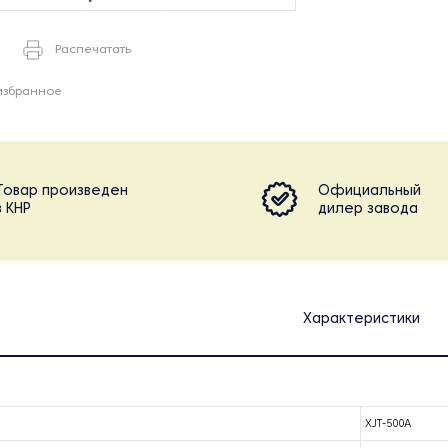
Распечатать
избранное
Товар произведен
Официальный
в КНР
дилер завода
Характеристики
XJT-500A