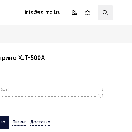
RU
info@eg-mail.ru
трина XJT-500A
 (шт)
5
1,2
вку
Лизинг
Доставка