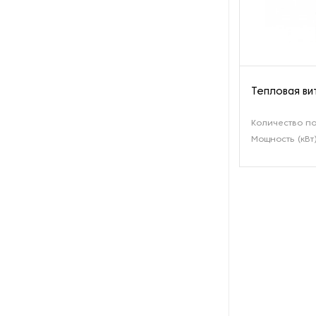
Оборудование для вяления и
сушки мяса и рыбы
Оборудование для
заморозки
Тепловая ви
Оборудование для
Количество по
изготовления роллов и суши
Мощность (кВт
Оборудование для
изготовления сиропа
Оборудование для
измельчения какао
Оборудование для мойки и
очистки фруктов и ягод
Оборудование для мойки