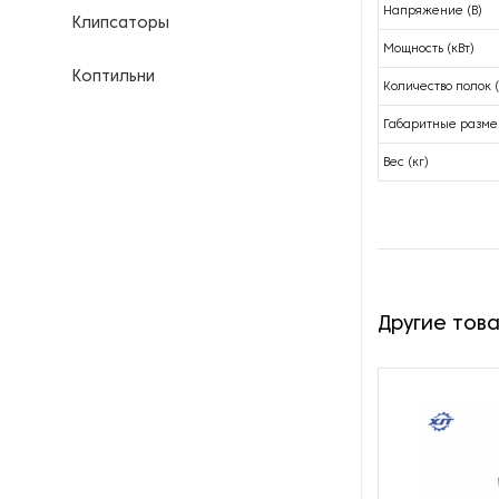
Напряжение (В)
Клипсаторы
Мощность (кВт)
Коптильни
Количество полок (
Габаритные разме
Кофейное оборудование
Вес (кг)
Куттеры
Линии для переработки мяса
Линии для производства
продуктов питания
Другие тов
Маринаторы и вакуумные
массажеры
Мукомольное оборудование
Мясорубки