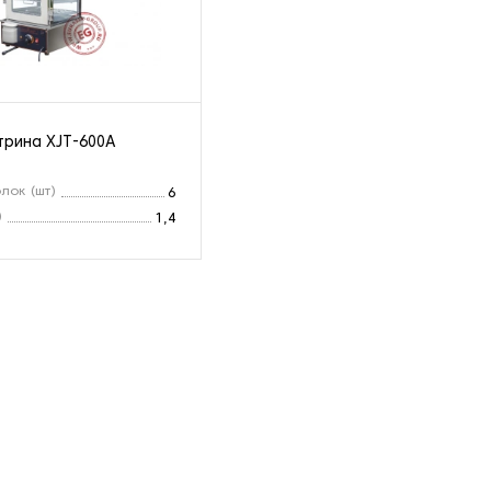
трина XJT-600A
лок (шт)
6
)
1,4