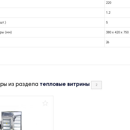
220
1,2
шт.)
5
ры (мм)
380 x 420 x 750
26
ары из раздела
тепловые витрины
2