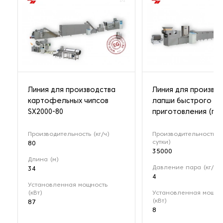
Линия для производства
Линия для произво
картофельных чипсов
лапши быстрого
SX2000-80
приготовления (па
Производительность (кг/ч)
Производительность (ш
сутки)
80
35000
Длина (м)
Давление пара (кг/см²
34
4
Установленная мощность
(кВт)
Установленная мощно
(кВт)
87
8