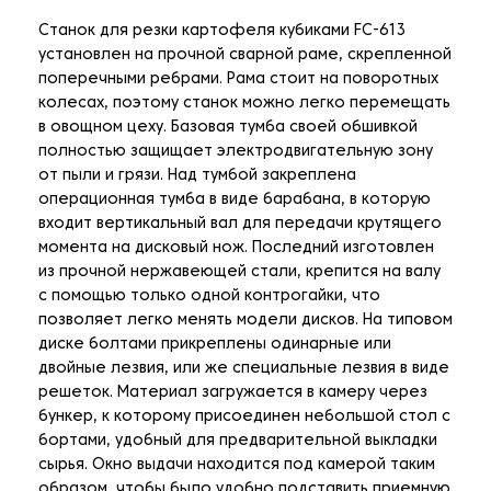
Станок для резки картофеля кубиками FC-613
установлен на прочной сварной раме, скрепленной
поперечными ребрами. Рама стоит на поворотных
колесах, поэтому станок можно легко перемещать
в овощном цеху. Базовая тумба своей обшивкой
полностью защищает электродвигательную зону
от пыли и грязи. Над тумбой закреплена
операционная тумба в виде барабана, в которую
входит вертикальный вал для передачи крутящего
момента на дисковый нож. Последний изготовлен
из прочной нержавеющей стали, крепится на валу
с помощью только одной контрогайки, что
позволяет легко менять модели дисков. На типовом
диске болтами прикреплены одинарные или
двойные лезвия, или же специальные лезвия в виде
решеток. Материал загружается в камеру через
бункер, к которому присоединен небольшой стол с
бортами, удобный для предварительной выкладки
сырья. Окно выдачи находится под камерой таким
образом, чтобы было удобно подставить приемную