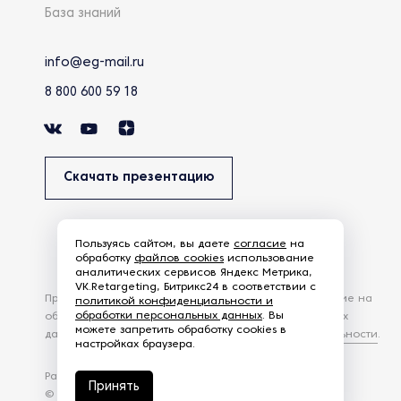
База знаний
info@eg-mail.ru
8 800 600 59 18
Скачать презентацию
Пользуясь сайтом, вы даете
согласие
на
обработку
файлов cookies
использование
аналитических сервисов Яндекс Метрика,
VK.Retargeting, Битрикс24 в соответствии с
Продолжая использовать наш сайт, вы даете согласие на
политикой конфиденциальности и
обработки персональных данных
. Вы
обработку файлов Cookies и других пользовательских
можете запретить обработку cookies в
данных, в соответствии с
Политикой конфиденциальности
.
настройках браузера.
Разработка сайта —
студия Z-Labs
Принять
© 2026 – Eurasia Group. Все права защищены