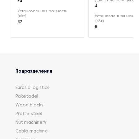
Давление пара (кг/см²
34
4
Установленная мощность
(кВт)
Установленная мощно
(кВт)
87
8
Подразделения
Eurasia logistics
Paketodel
Wood blocks
Profile steel
Nut machinery
Cable machine