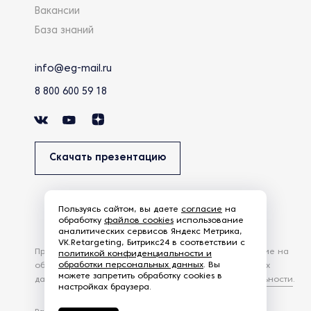
Вакансии
База знаний
info@eg-mail.ru
8 800 600 59 18
Скачать презентацию
Пользуясь сайтом, вы даете
согласие
на
обработку
файлов cookies
использование
аналитических сервисов Яндекс Метрика,
VK.Retargeting, Битрикс24 в соответствии с
Продолжая использовать наш сайт, вы даете согласие на
политикой конфиденциальности и
обработки персональных данных
. Вы
обработку файлов Cookies и других пользовательских
можете запретить обработку cookies в
данных, в соответствии с
Политикой конфиденциальности
.
настройках браузера.