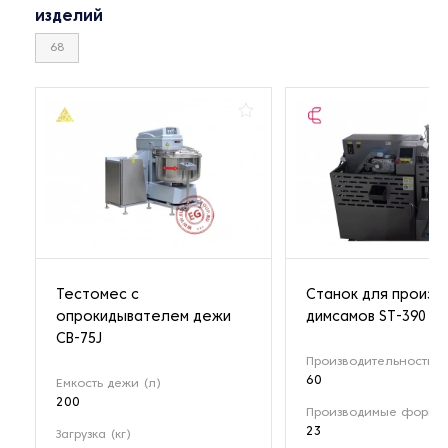
изделий
68
Тестомес с
Станок для произв
опрокидывателем дежи
димсамов ST-390
CB-75J
Производительность (
60
Емкость дежи (л)
200
Производимые формы 
23
Загрузка (кг)