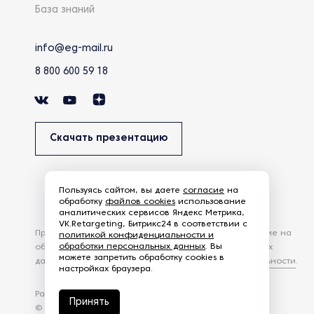
База знаний
info@eg-mail.ru
8 800 600 59 18
Скачать презентацию
Пользуясь сайтом, вы даете
согласие
на
обработку
файлов cookies
использование
аналитических сервисов Яндекс Метрика,
VK.Retargeting, Битрикс24 в соответствии с
Продолжая использовать наш сайт, вы даете согласие на
политикой конфиденциальности и
обработки персональных данных
. Вы
обработку файлов Cookies и других пользовательских
можете запретить обработку cookies в
данных, в соответствии с
Политикой конфиденциальности
.
настройках браузера.
Разработка сайта —
студия Z-Labs
Принять
© 2026 – Eurasia Group. Все права защищены