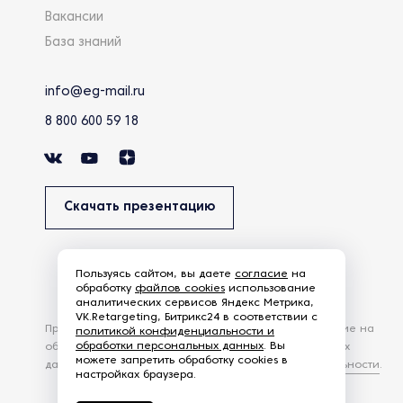
Вакансии
База знаний
info@eg-mail.ru
8 800 600 59 18
Скачать презентацию
Пользуясь сайтом, вы даете
согласие
на
обработку
файлов cookies
использование
аналитических сервисов Яндекс Метрика,
VK.Retargeting, Битрикс24 в соответствии с
Продолжая использовать наш сайт, вы даете согласие на
политикой конфиденциальности и
обработки персональных данных
. Вы
обработку файлов Cookies и других пользовательских
можете запретить обработку cookies в
данных, в соответствии с
Политикой конфиденциальности
.
настройках браузера.