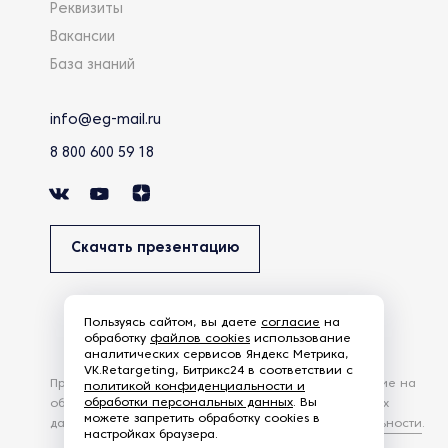
Реквизиты
Вакансии
База знаний
info@eg-mail.ru
8 800 600 59 18
Скачать презентацию
Пользуясь сайтом, вы даете
согласие
на
обработку
файлов cookies
использование
аналитических сервисов Яндекс Метрика,
VK.Retargeting, Битрикс24 в соответствии с
Продолжая использовать наш сайт, вы даете согласие на
политикой конфиденциальности и
обработки персональных данных
. Вы
обработку файлов Cookies и других пользовательских
можете запретить обработку cookies в
данных, в соответствии с
Политикой конфиденциальности
.
настройках браузера.