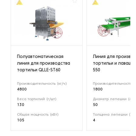
Полуавтоматическая
Линия для произво
линия для производства
тортильи и лаваша
тортильи QLLE-ST60
550
Производительность (кг/ч)
Производительность (ш
4800
1800
Веса тортилий (г/шт)
Диаметр лепешки (см)
130
50
Общая мощность (кВт)
Толщина лепешки (мм
105
4