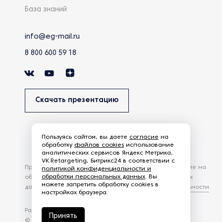
База знаний
info@eg-mail.ru
8 800 600 59 18
Скачать презентацию
Пользуясь сайтом, вы даете
согласие
на
обработку
файлов cookies
использование
аналитических сервисов Яндекс Метрика,
VK.Retargeting, Битрикс24 в соответствии с
Продолжая использовать наш сайт, вы даете согласие на
политикой конфиденциальности и
обработки персональных данных
. Вы
обработку файлов Cookies и других пользовательских
можете запретить обработку cookies в
данных, в соответствии с
Политикой конфиденциальности
.
настройках браузера.
Разработка сайта —
студия Z-Labs
Принять
© 2026 – Eurasia Group. Все права защищены