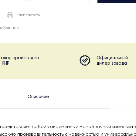
Распечатать
избранное
Товар произведен
Официальный
в КНР
дилер завода
Описание
 представляет собой современный моноблочный измельчит
ысокую производительность с надежностью и универсальн