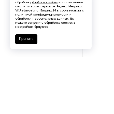
алкогольных напитков
обработку
файлов cookies
использование
аналитических сервисов Яндекс Метрика,
VK.Retargeting, Битрикс24 в соответствии с
Оборудование для
политикой конфиденциальности и
производства йогурта
обработки персональных данных
. Вы
можете запретить обработку cookies в
настройках браузера.
Оборудование для
производства колбасных и
Принять
мясных изделий
Оборудование для
производства котлет
Оборудование для
производства кукурузных
палочек
Оборудование для
производства мороженного
Оборудование для
производства пастилы