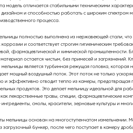
та модель отличается стабильными техническими характер
 дизайном и способностью работать с широким спектром 
изводственного процесса.
мельницы полностью выполнена из нержавеющей стали, что
к коррозии и соответствует строгим гигиеническим требов
евой, фармацевтической и химической промышленности. Б
материал остается чистым, без примесей и загрязнений. 
мельницы является турбинная режущая головка, которая н
ает мощный воздушный поток. Этот поток не только ускоря
но и эффективно отводит тепло из камеры, предотвращая 
ельных продуктов. Это делает мельницу идеальной для раб
как лекарственные травы, специи, фармацевтические ком
 ингредиенты, смолы, красители, зерновые культуры и многи
ты мельницы основан на многоступенчатом измельчении. 
з загрузочный бункер, после чего поступает в камеру дроб