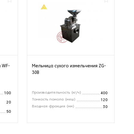
я WF-
Мельница сухого измельчения ZG-
Ме
30В
20
Производительность (кг/ч)
Пр
100
400
Тонкость помола (меш)
То
120
20
Входная фракция (мм)
Вх
30
50