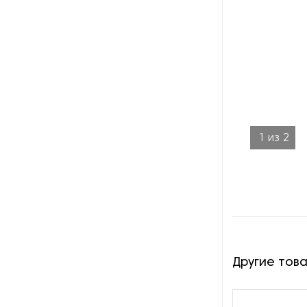
оборотной тары
Оборудование для нарезки и
измельчения грибов
Оборудование для нарезки
хлеба
Оборудование для обжарки
1
из
2
какао
Оборудование для очистки
овощей
Оборудование для очистки
питьевой воды
Другие тов
Оборудование для панировки
Оборудование для