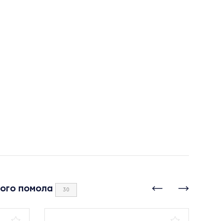
хого помола
30