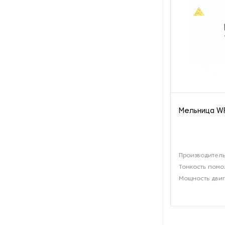
переработки жира
Оборудование для
переработки лука и чеснока
Оборудование для
переработки орехов
Оборудование для
переработки рыбы и
морепродуктов
Мельница W
Оборудование для
переработки сои
Производительн
Оборудование для
Тонкость помо
переработки яиц
Мощность двиг
Оборудование для
преработки корнеплодов