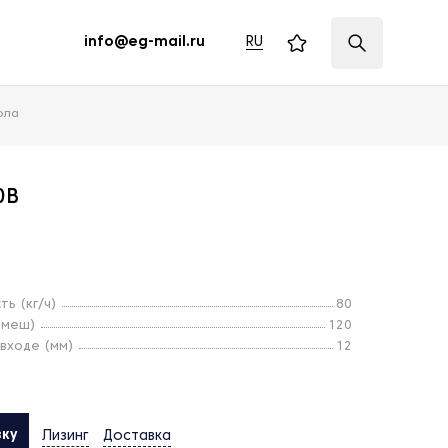
RU
info@eg-mail.ru
ола
0В
ь (кг/ч)
80
(меш)
120
входе (мм)
12
вку
Лизинг
Доставка