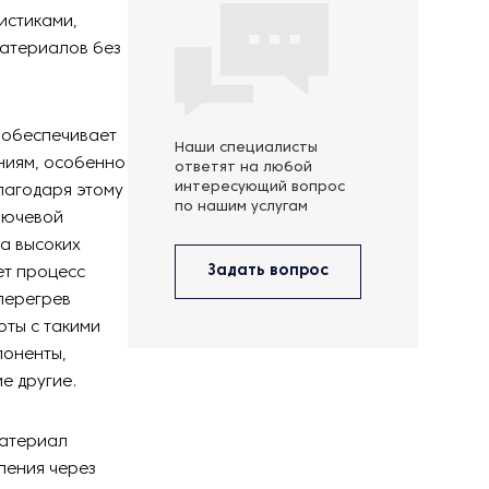
истиками,
материалов без
 обеспечивает
Наши специалисты
аниям, особенно
ответят на любой
интересующий вопрос
лагодаря этому
по нашим услугам
Ключевой
а высоких
Задать вопрос
ет процесс
перегрев
оты с такими
поненты,
е другие.
Материал
ления через