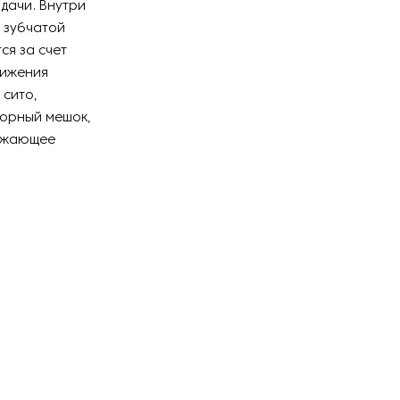
дачи. Внутри
 зубчатой
ся за счет
тижения
сито,
борный мешок,
ружающее