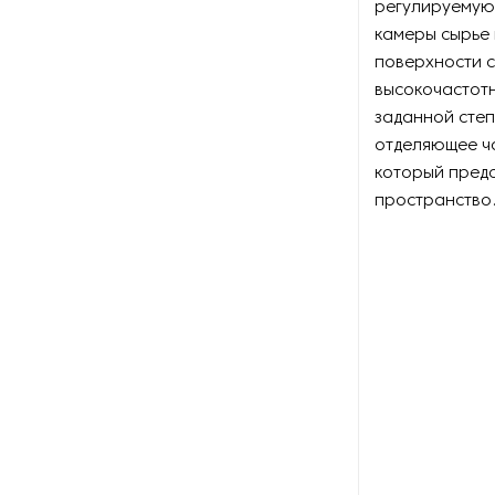
регулируемую 
камеры сырье
Оборудование для вяления и
поверхности с
сушки мяса и рыбы
высокочастотн
заданной сте
Оборудование для
заморозки
отделяющее ч
который пред
Оборудование для
пространство
изготовления роллов и суши
Оборудование для
изготовления сиропа
Оборудование для
измельчения какао
Оборудование для мойки и
очистки фруктов и ягод
Оборудование для мойки