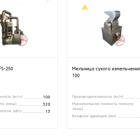
FS-250
Мельница сухого измельчени
100
ость (кг/ч)
Производительность (кг/ч)
100
ла (меш)
Минимальная тонкость помола
320
(меш)
ателя (кВт)
13
Входная фракция (мм)