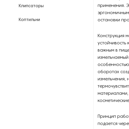
применения. Э
Клипсаторы
эргономичным
Коптильни
остановки про
Кофейное оборудование
Конструкция 
устойчивость 
Куттеры
важным в пищ
измельчаемый 
Линии для переработки мяса
особенностью 
оборотах созд
Линии для производства
измельчения, 
продуктов питания
термочувствит
материалами, 
Маринаторы и вакуумные
массажеры
косметические
Мукомольное оборудование
Принцип рабо
подается чере
Мясорубки