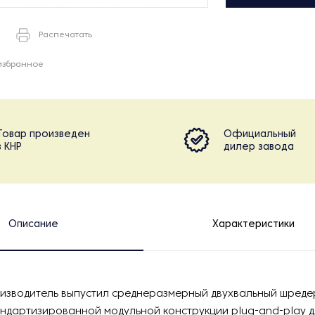
Распечатать
избранное
Товар произведен
Официальный
в КНР
дилер завода
Описание
Характеристики
изводитель выпустил среднеразмерный двухвальный шредер
ндартизированной модульной конструкции plug-and-play 