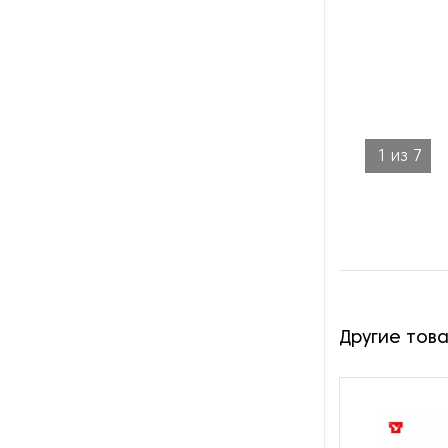
Оборудование для
утилизации аэрозольных
баллонов
Оборудование по
переработке металлических
1
из
7
отходов
Пиролизные установки
Шредеры для отходов
Другие тов