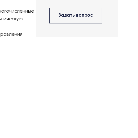
многочисленные
Задать вопрос
влическую
.
правления