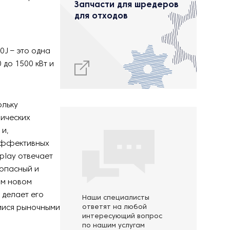
Запчасти для шредеров
для отходов
0J – это одна
 до 1500 кВт и
ольку
ических
 и,
 эффективных
play отвечает
зопасный и
ом новом
 делает его
Наши специалисты
мися рыночными
ответят на любой
интересующий вопрос
по нашим услугам