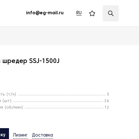
RU
info@eg-mail.ru
 шредер SSJ-1500J
ть (т/ч)
5
й (шт)
26
я (об/мин)
12
вку
Лизинг
Доставка