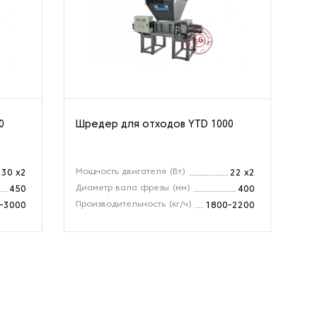
0
Шредер для отходов YTD 1000
Шр
Мощность двигателя (Вт)
Мо
30 x2
22 x2
Диаметр вала фрезы (мм)
Ди
450
400
Производительность (кг/ч)
Пр
-3000
1800-2200