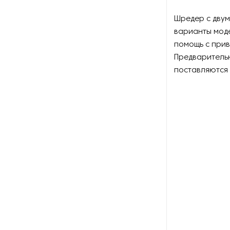
Шредер с двум
Оборудование для
переработки стеклянных
варианты мод
отходов
помощь с прив
Предваритель
Оборудование для
поставляются 
переработки технических
жидкостей
Оборудование для
переработки шин
Оборудование для
производства резиновой
крошки из шин
Оборудование для разделки
радиаторов
Оборудование для
сортировки отходов