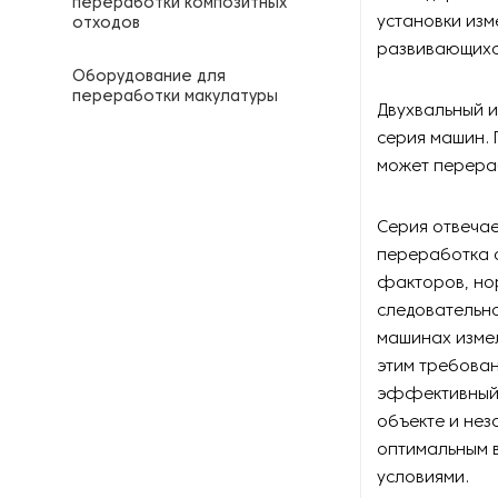
переработки композитных
установки изм
отходов
развивающихся
Оборудование для
переработки макулатуры
Двухвальный и
серия машин. 
Оборудование для
может перераб
переработки нетканых
материалов
Серия отвечае
Оборудование для
переработка 
переработки пищевых
факторов, нор
отходов
следовательно
Оборудование для
машинах измел
переработки пластиковых
этим требова
отходов
эффективный 
объекте и нез
Оборудование для
оптимальным 
переработки
сельскохозяйственных
условиями.
отходов