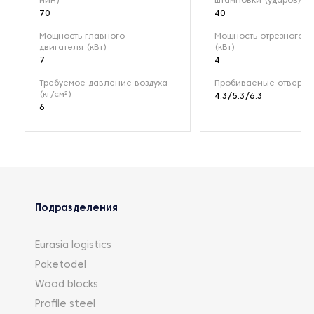
мин)
штамповки (ударов/ми
70
40
Мощность главного
Мощность отрезного с
двигателя (кВт)
(кВт)
7
4
Требуемое давление воздуха
Пробиваемые отверсти
(кг/см²)
4.3/5.3/6.3
6
Подразделения
Eurasia logistics
Paketodel
Wood blocks
Profile steel