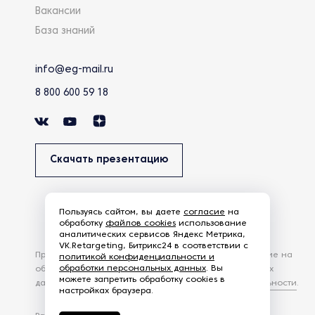
Вакансии
База знаний
info@eg-mail.ru
8 800 600 59 18
Скачать презентацию
Пользуясь сайтом, вы даете
согласие
на
обработку
файлов cookies
использование
аналитических сервисов Яндекс Метрика,
VK.Retargeting, Битрикс24 в соответствии с
Продолжая использовать наш сайт, вы даете согласие на
политикой конфиденциальности и
обработки персональных данных
. Вы
обработку файлов Cookies и других пользовательских
можете запретить обработку cookies в
данных, в соответствии с
Политикой конфиденциальности
.
настройках браузера.