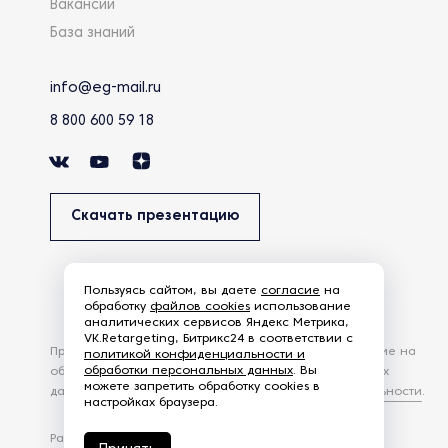
Вакансии
База знаний
info@eg-mail.ru
8 800 600 59 18
Скачать презентацию
Пользуясь сайтом, вы даете
согласие
на
обработку
файлов cookies
использование
аналитических сервисов Яндекс Метрика,
VK.Retargeting, Битрикс24 в соответствии с
Продолжая использовать наш сайт, вы даете согласие на
политикой конфиденциальности и
обработки персональных данных
. Вы
обработку файлов Cookies и других пользовательских
можете запретить обработку cookies в
данных, в соответствии с
Политикой конфиденциальности
.
настройках браузера.
Разработка сайта —
студия Z-Labs