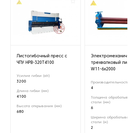
Листогибочный пресс с
Электромеханичес
ЧПУ HPB-320T4100
трехвалковый лист
W11-6х2000
Усилие гибки (кН)
3200
Производительность (
4
Длина гибки (мм)
4100
Толщина обрабатыва
стали (мм)
Высота открывания (мм)
6
680
Ширина обрабатывае
стали (м)
2