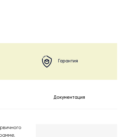
Гарантия
Документация
ервичного
рамме,