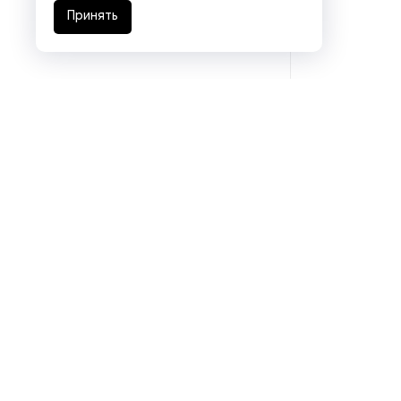
Принять
Подразделения
Eurasia logistics
Coal machinery