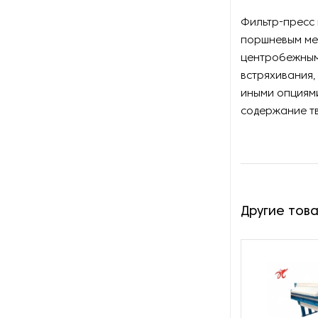
Фильтр-пресс 
поршневым ме
центробежным 
встряхивания,
иными опциями
содержание тв
Другие тов