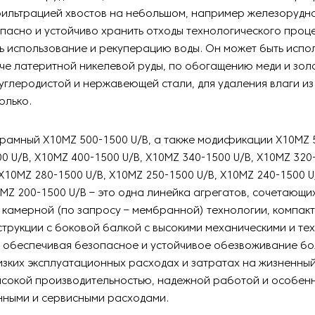
ильтрацией хвостов на небольшом, например железорудном
пасно и устойчиво хранить отходы технологического проце
ь использование и рекуперацию воды. Он может быть испол
че латеритной никелевой руды, по обогащению меди и золо
углеродистой и нержавеющей стали, для удаления влаги из
олько.
рамный X10MZ 500-1500 U/B, а также модификации X10MZ 5
0 U/B, X10MZ 400-1500 U/B, X10MZ 340-1500 U/B, X10MZ 320
 X10MZ 280-1500 U/B, X10MZ 250-1500 U/B, X10MZ 240-1500 U
0MZ 200-1500 U/B – это одна линейка агрегатов, сочетающи
камерной (по запросу – мембранной) технологии, компакт
струкции с боковой балкой с высокими механическими и те
, обеспечивая безопасное и устойчивое обезвоживание б
изких эксплуатационных расходах и затратах на жизненный
ысокой производительностью, надежной работой и особен
нными и сервисными расходами.