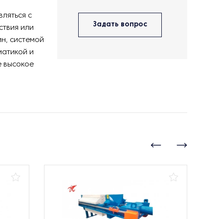
ляться с
Задать вопрос
ствия или
н, системой
матикой и
е высокое