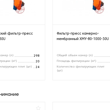
ский фильтр-пресс
Фильтр-пресс камерно-
30U
мембранный XMY-80-1000-30U
амер (л)
Общий объем камер (л)
298
рации (м²)
Площадь фильтрации (м²)
20
льтрующих плит (шт)
Количество фильтрующих плит
24
(шт)
внимание