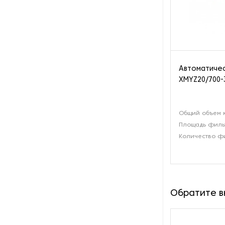
Автоматиче
XMYZ20/700-
Общий объем к
Площадь фильт
Количество фи
Обратите 