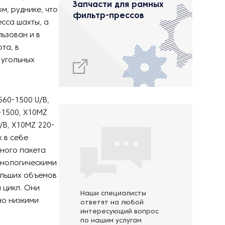
Запчасти для рамных
, руднике, что
фильтр-прессов
сса шахты, а
ьзован и в
та, в
 угольных
60-1500 U/B,
-1500, X10MZ
/B, X10MZ 220-
х в себе
ного пакета
хнологическими
ольших объемов
 цикл. Они
Наши специалисты
но низкими
ответят на любой
интересующий вопрос
по нашим услугам