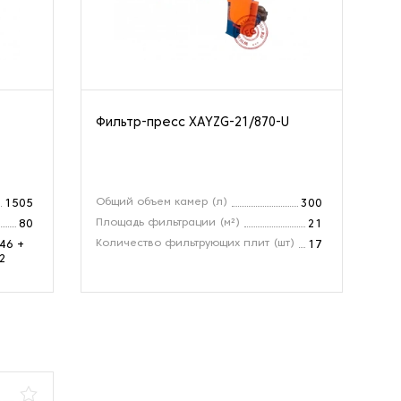
Фильтр-пресс XAYZG-21/870-U
Фи
ме
XA
Общий объем камер (л)
Фи
1505
300
Площадь фильтрации (м²)
Об
80
21
Количество фильтрующих плит (шт)
Гл
46 +
17
2