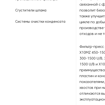
связанной с ф
позволит безо
Сгустители шлама
также улучшит
Системы очистки конденсата
цикле по добы
производстве 
Станции для приготовления
отходов и не т
растворов флокулянтов
Фильтр-пресс 
Шнековые пресс-
X10MZ 450-150
сепараторы
300-1500 U/B,
Эжекторы
1500 U/B и X1
преимущества 
пластин и кон
показателями
хвостов при н
отличаются в
эксплуатацио