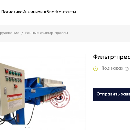
Логистика
Инжиниринг
Блог
Контакты
орудование
Рамные фильтр-прессы
Фильтр-пре
Под заказ
Отправить зая