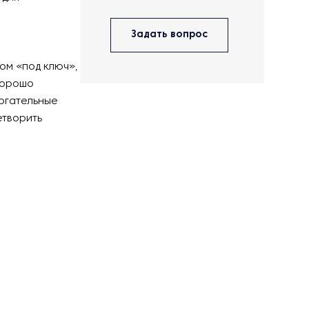
Задать вопрос
ом «под ключ»,
хорошо
огательные
етворить