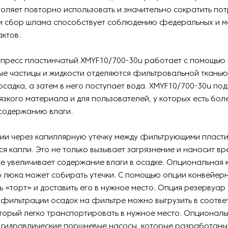
воляет повторно использовать и значительно сократить по
о и сбор шлама способствует соблюдению федеральных и м
ктов.
-пресс пластинчатый XMYF10/700-30u работает с помощью
ые частицы и жидкости отделяются фильтровальной тканью
садка, а затем в него поступает вода. XMYF10/700-30u под
зкого материала и для пользователей, у которых есть бол
 содержанию влаги.
ии через капиллярную утечку между фильтрующими пласти
я капли. Это не только вызывает загрязнение и наносит 
же увеличивает содержание влаги в осадке. Опциональная 
 люка может собирать утечки. С помощью опции конвейер
 «торт» и доставить его в нужное место. Опция резервуар
 фильтрации осадок на фильтре можно выгрузить в соотв
торый легко транспортировать в нужное место. Опционал
 гидравлические поршневые насосы, которые разработаны