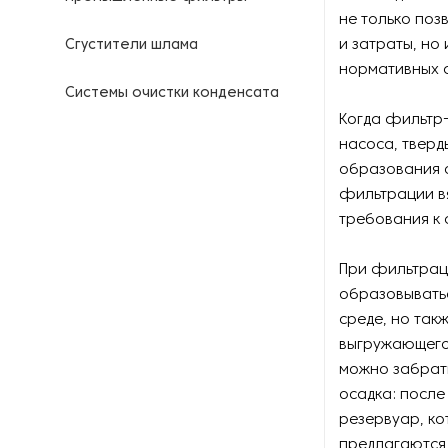
не только поз
и затраты, н
Сгустители шлама
нормативных а
Системы очистки конденсата
Когда фильтр
Станции для приготовления
насоса, тверд
растворов флокулянтов
образования о
фильтрации вя
Шнековые пресс-
требования к
сепараторы
При фильтрац
Эжекторы
образовыватьс
среде, но так
выгружающего
можно забрать
осадка: после
резервуар, ко
предлагаются