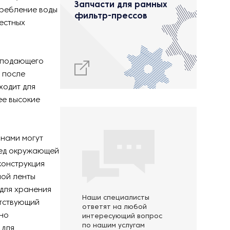
Запчасти для рамных
требление воды
фильтр-прессов
естных
 подающего
 после
ходит для
ее высокие
нами могут
вред окружающей
конструкция
ной ленты
 для хранения
Наши специалисты
етствующий
ответят на любой
ьно
интересующий вопрос
по нашим услугам
 для