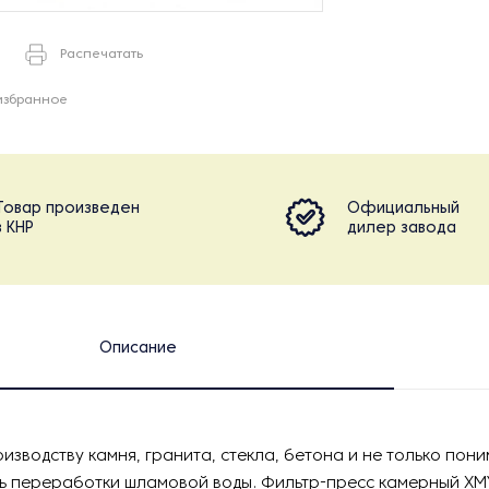
Распечатать
избранное
Товар произведен
Официальный
в КНР
дилер завода
Описание
оизводству камня, гранита, стекла, бетона и не только пон
ь переработки шламовой воды. Фильтр-пресс камерный XM