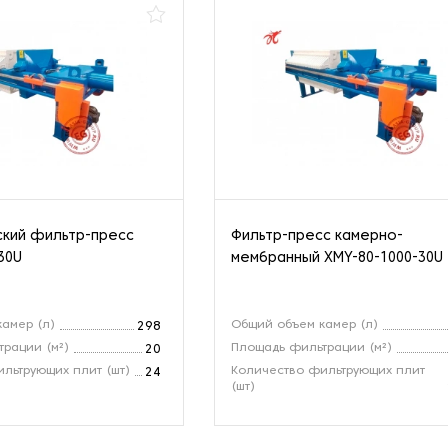
ский фильтр-пресс
Фильтр-пресс камерно-
30U
мембранный XMY-80-1000-30U
амер (л)
Общий объем камер (л)
298
рации (м²)
Площадь фильтрации (м²)
20
льтрующих плит (шт)
Количество фильтрующих плит
24
(шт)