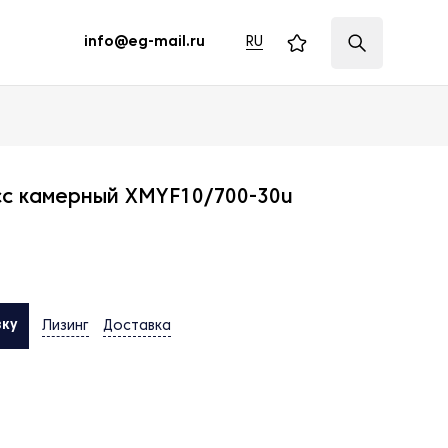
RU
info@eg-mail.ru
сс камерный XMYF10/700-30u
вку
Лизинг
Доставка