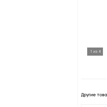
1
из
4
Другие тов