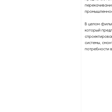
перекачивания
промышленнос
В целом фильт
который пред
спроектирова
системы, смон
потребности в