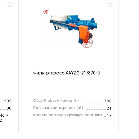
Фильтр-пресс XAYZG-21/870-U
Фи
ме
XA
Общий объем камер (л)
Фи
1505
300
Площадь фильтрации (м²)
Об
80
21
Количество фильтрующих плит (шт)
Гл
46 +
17
2