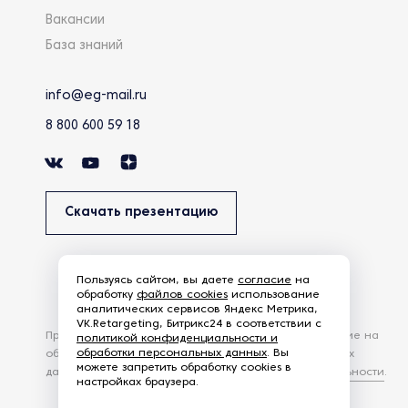
Вакансии
База знаний
info@eg-mail.ru
8 800 600 59 18
Скачать презентацию
Пользуясь сайтом, вы даете
согласие
на
обработку
файлов cookies
использование
аналитических сервисов Яндекс Метрика,
VK.Retargeting, Битрикс24 в соответствии с
Продолжая использовать наш сайт, вы даете согласие на
политикой конфиденциальности и
обработки персональных данных
. Вы
обработку файлов Cookies и других пользовательских
можете запретить обработку cookies в
данных, в соответствии с
Политикой конфиденциальности
.
настройках браузера.