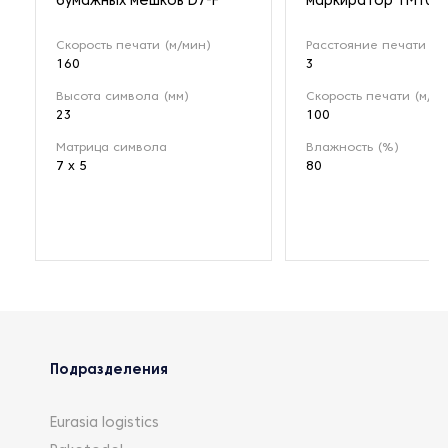
бумажных мешков D7-F
маркиратор TM100
Скорость печати (м/мин)
Расстояние печати (м
160
3
Высота символа (мм)
Скорость печати (м/ми
23
100
Матрица символа
Влажность (%)
7 x 5
80
Подразделения
Eurasia logistics