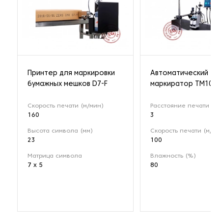
Принтер для маркировки
Автоматический
бумажных мешков D7-F
маркиратор TM100
Скорость печати (м/мин)
Расстояние печати (м
160
3
Высота символа (мм)
Скорость печати (м/ми
23
100
Матрица символа
Влажность (%)
7 x 5
80