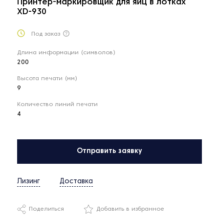
Принтер-маркировщик для яиц в лотках
XD-930
Под заказ
Длина информации (символов)
200
Высота печати (мм)
9
Количество линий печати
4
Отправить заявку
Лизинг
Доставка
Поделиться
Добавить в избранное