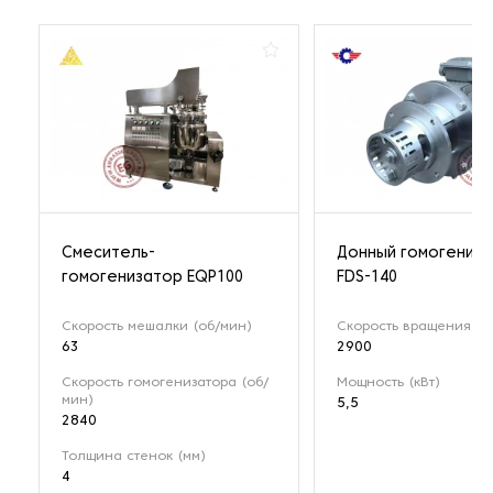
Смеситель-
Донный гомогениз
гомогенизатор EQP100
FDS-140
Скорость мешалки (об/мин)
Скорость вращения (о
63
2900
Скорость гомогенизатора (об/
Мощность (кВт)
мин)
5,5
2840
Толщина стенок (мм)
4