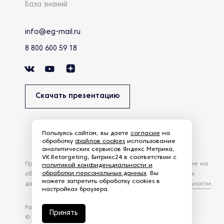
База знаний
info@eg-mail.ru
8 800 600 59 18
Скачать презентацию
Пользуясь сайтом, вы даете
согласие
на
обработку
файлов cookies
использование
аналитических сервисов Яндекс Метрика,
VK.Retargeting, Битрикс24 в соответствии с
Продолжая использовать наш сайт, вы даете согласие на
политикой конфиденциальности и
обработки персональных данных
. Вы
обработку файлов Cookies и других пользовательских
можете запретить обработку cookies в
данных, в соответствии с
Политикой конфиденциальности
.
настройках браузера.
Разработка сайта —
студия Z-Labs
Принять
© 2026 – Eurasia Group. Все права защищены