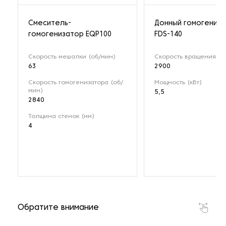
Смеситель-
Донный гомогениз
гомогенизатор EQP100
FDS-140
Скорость мешалки (об/мин)
Скорость вращения (о
63
2900
Скорость гомогенизатора (об/
Мощность (кВт)
мин)
5,5
2840
Толщина стенок (мм)
4
Обратите внимание