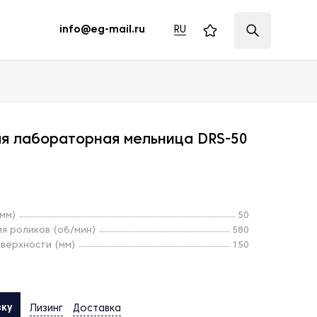
RU
info@eg-mail.ru
ая лабораторная мельница DRS-50
мм)
50
я роликов (об/мин)
580
верхности (мм)
150
вку
Лизинг
Доставка