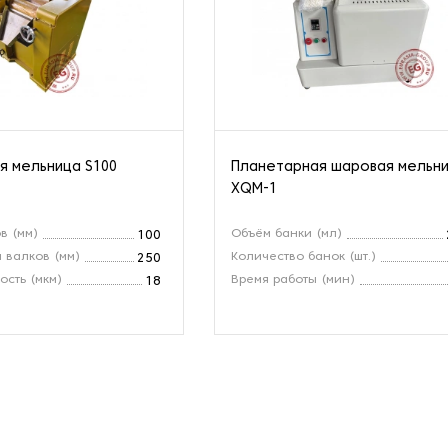
я мельница S100
Планетарная шаровая мельн
XQM-1
в (мм)
Объём банки (мл)
100
 валков (мм)
Количество банок (шт.)
250
ость (мкм)
Время работы (мин)
18