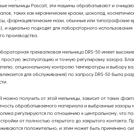
вые мельницы Pascall, эти машины обрабатывают и очища
алов, таких как керамические краски, шоколад, косметичес
сы, фармацевтические мази, обычные или типографские к
, и идеально подходят для лабораторного использования
го производства.
абораторная трехвалковая мельница DRS-50 имеет высокие
 простую эксплуатацию и точную регулировку зазора. Бла
ателю, опциональному контролю температуры и выбору ва
звлекается для обслуживания) по запросу DRS-50 была ра
ти.
й можно получить от этой мельницы, зависит от таких факт
отность обрабатываемого материала и выбранные зазоры 
олика регулируются по отношению к центральному, что по
астройки от полностью открытого до закрытого контакта. П
рживаются положительно, и этим может быть применено си