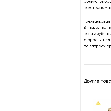
ролика. Выбра
некоторых мат
Лабораторные мельницы
Лабораторные станки для
Трехвалковая 
нарезки образцов
Вт через полн
цепи и зубчат
Лабораторные таблеточные
скорость, тем
прессы
по запросу: х
Оборудование для анализа
нефтепродуктов
Оборудование для
исследования зерна и
масличных
Другие тов
Оборудование для
металлографических
исследований