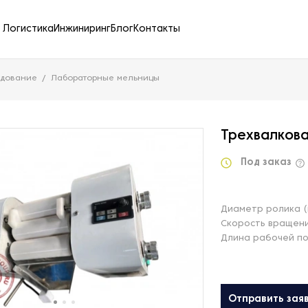
Логистика
Инжиниринг
Блог
Контакты
удование
Лабораторные мельницы
Трехвалков
Под заказ
Диаметр ролика (
Скорость вращени
Длина рабочей по
Отправить зая