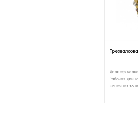
Оборудование для
оптической инспекции
печатных плат
Оборудование для
подготовки образцов
Оборудование для
Трехвалкова
тестирования текстильной
продукции
Диаметр валко
Оборудование
пробоподготовки
Рабочая длина
Конечная тонк
Пластометры
Реакторы высокого давления
Реакторы низкого давления
Роторные испарители