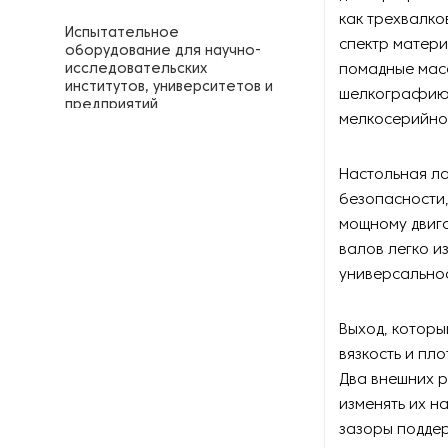
как трехвалко
Испытательное
спектр матери
оборудование для научно-
исследовательских
помадные мас
институтов, университетов и
шелкографию)
предприятий
мелкосерийно
Колориметры
Настольная л
безопасности,
Лабораторное
оборудование для
мощному двиг
переработки и подготовки
валов легко и
полимеров
универсальнос
Лабораторное сушильное
оборудование
Выход, которы
вязкость и пл
Лабораторные анализаторы
Два внешних р
изменять их н
Лабораторные анализаторы
зазоры подде
влажности