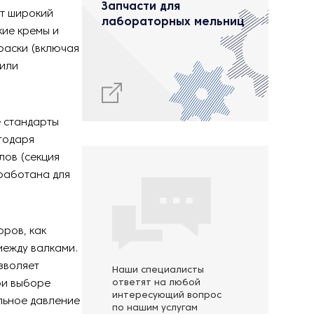
Запчасти для
ют широкий
лабораторных мельниц
кие кремы и
раски (включая
 или
 стандарты
годаря
лов (секция
зработана для
оров, как
между валками.
зволяет
Наши специалисты
ри выборе
ответят на любой
интересующий вопрос
льное давление
по нашим услугам