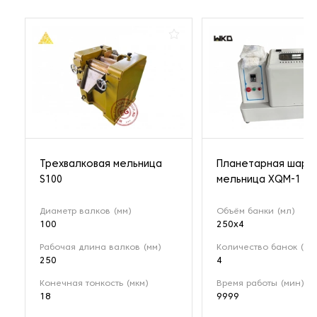
Трехвалковая мельница
Планетарная шаро
S100
мельница XQM-1
Диаметр валков (мм)
Объём банки (мл)
100
250x4
Рабочая длина валков (мм)
Количество банок (шт.
250
4
Конечная тонкость (мкм)
Время работы (мин)
18
9999