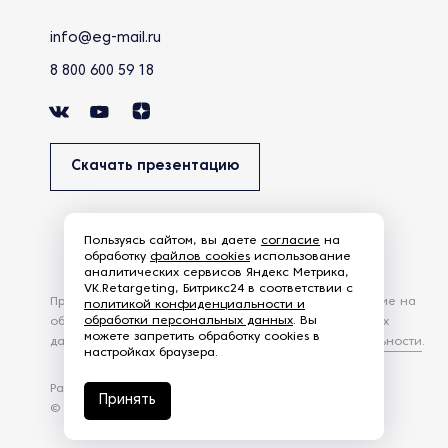
info@eg-mail.ru
8 800 600 59 18
Скачать презентацию
Пользуясь сайтом, вы даете
согласие
на
обработку
файлов cookies
использование
аналитических сервисов Яндекс Метрика,
VK.Retargeting, Битрикс24 в соответствии с
Продолжая использовать наш сайт, вы даете согласие на
политикой конфиденциальности и
обработки персональных данных
. Вы
обработку файлов Cookies и других пользовательских
можете запретить обработку cookies в
данных, в соответствии с
Политикой конфиденциальности
.
настройках браузера.
Разработка сайта —
студия Z-Labs
Принять
© 2026 – Eurasia Group. Все права защищены