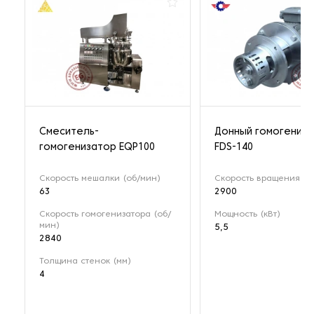
Смеситель-
Донный гомогениз
гомогенизатор EQP100
FDS-140
Скорость мешалки (об/мин)
Скорость вращения (о
63
2900
Скорость гомогенизатора (об/
Мощность (кВт)
мин)
5,5
2840
Толщина стенок (мм)
4