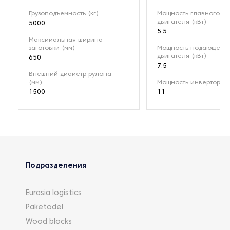
Грузоподъемность (кг)
Мощность главного
двигателя (кВт)
5000
5.5
Максимальная ширина
заготовки (мм)
Мощность подающего
двигателя (кВт)
650
7.5
Внешний диаметр рулона
(мм)
Мощность инвертора (
1500
11
Подразделения
Eurasia logistics
Paketodel
Wood blocks