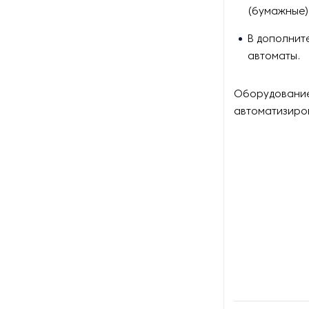
(бумажные)
Оборудование для вяления и
В дополнит
сушки мяса и рыбы
автоматы
Оборудование для
заморозки
Оборудование
автоматизиро
Оборудование для
изготовления роллов и суши
Оборудование для
изготовления сиропа
Оборудование для
измельчения какао
Оборудование для мойки и
очистки фруктов и ягод
Оборудование для мойки