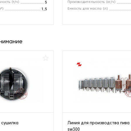
ность (т/ч)
Производительность (кг/ч)
5
³)
Емкость для масла (л)
1,5
внимание
 сушилка
Линия для производства пива
sw300