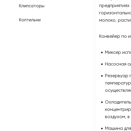
предприятиях
Клипсаторы
горизонтально
Коптильни
молоко, расти
Кофейное оборудование
Конвейер по и
Куттеры
Миксер исп
Линии для переработки мяса
Насосная с
Резервуар 
Линии для производства
продуктов питания
температур
осуществля
Маринаторы и вакуумные
массажеры
Охладитель
концентрир
Мукомольное оборудование
воздухом, в
Машина для
Мясорубки