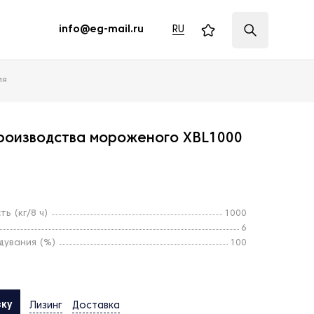
RU
info@eg-mail.ru
ия
роизводства мороженого XBL1000
ь (кг/8 ч)
1000
6
увания (%)
100
вку
Лизинг
Доставка