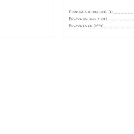
Производительность (т)
Расход солода (т/кг)
Расход воды (м³/ч)