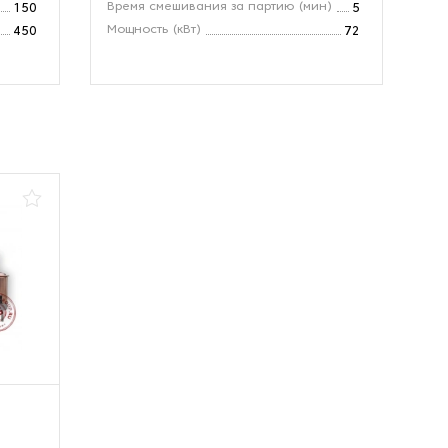
Время смешивания за партию (мин)
Мо
150
5
Мощность (кВт)
Вр
450
72
(м