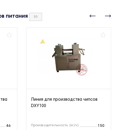
ов питания
50
ства
Линия для производства чипсов
Ли
DXY100
ку
Производительность (кг/ч)
Пр
46
150