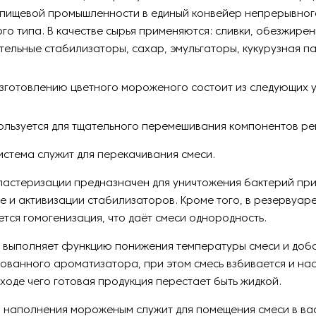
 пищевой промышленности в единый конвейер непрерывног
го типа. В качестве сырья применяются: сливки, обезжире
тельные стабилизаторы, сахар, эмульгаторы, кукурузная па
зготовлению цветного мороженого состоит из следующих у
ользуется для тщательного перемешивания компонентов ре
истема служит для перекачивания смеси.
пастеризации предназначен для уничтожения бактерий пр
е и активизации стабилизаторов. Кроме того, в резервуар
ется гомогенизация, что даёт смеси однородность.
 выполняет функцию понижения температуры смеси и доб
ованного ароматизатора, при этом смесь взбивается и на
 ходе чего готовая продукция перестает быть жидкой.
 наполнения мороженым служит для помещения смеси в в