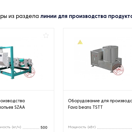
ары из раздела
линии для производства продукт
роизводства
Оборудование для производ
лопьев SZAA
Fava beans TSTT
ость (кг/ч)
Мощность (кВт)
500