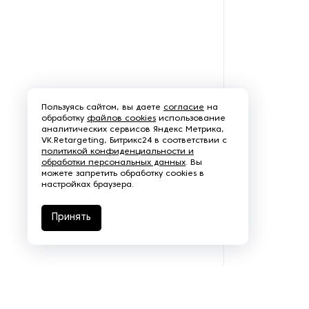
алкогольных напитков
Оборудование для
производства йогурта
Оборудование для
производства колбасных и
Пользуясь сайтом, вы даете
согласие
на
мясных изделий
обработку
файлов cookies
использование
аналитических сервисов Яндекс Метрика,
VK.Retargeting, Битрикс24 в соответствии с
Оборудование для
политикой конфиденциальности и
производства котлет
обработки персональных данных
. Вы
можете запретить обработку cookies в
настройках браузера.
Оборудование для
производства кукурузных
палочек
Принять
Оборудование для
производства мороженного
Оборудование для
производства пастилы