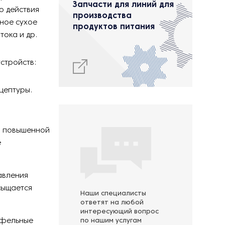
Запчасти для линий для
о действия
производства
нное сухое
продуктов питания
тока и др.
стройств:
цептуры.
и повышенной
е
авления
сыщается
Наши специалисты
ответят на любой
интересующий вопрос
афельные
по нашим услугам