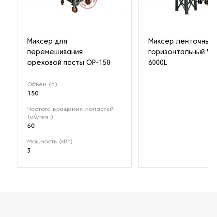
Миксер для
Миксер ленточный
перемешивания
горизонтальный WL
ореховой пасты OP-150
6000L
Объем (л)
150
Частота вращения лопастей
(об/мин)
60
Мощность (кВт)
3