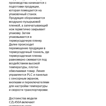
производства начинается с
подготовки продукции,
которая помещается на
упаковочный станок.
Продукция оборачивается
воздушно-пузырьковой
пленкой, а запечатывающий
нож герметично закрывает
упаковку. Затем
упаковывается в
термоусадочную пленку.
Далее происходит
перемещение продукции в
термоусадочный тоннель, где
термоусадочная пленка
равномерно сжимается под
воздействием высокой
температуры, плотно
обволакивая товар. Линия
управляется PLC и панелью
с сенсорным экраном,
кнопками и переключателями
для настройки температуры
и скорости транспортировки.
Достоинства модели
CZL450A включают