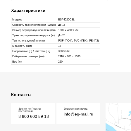
Характеристики
Модель
BSP4525CSL
Скорость транспортировки (м/мин)
До 15
Размер термоусадочной печи (мм)
1800 х 450 х 250
Транспортировочная нагрузка (кг)
До 20
Тип используемой пленки
POF (ПОФ), PVC (ПВХ), PE (ПЭ)
Мощность (кВт)
18
Напряжение (В) / Частота (Гц)
380/50-60
Габаритные размеры (мм)
2110 х 700 х 1380
Вес (кг)
220
Контакты
Звонок по России
Электронная почта
бесплатный
info@eg-mail.ru
8 800 600 59 18