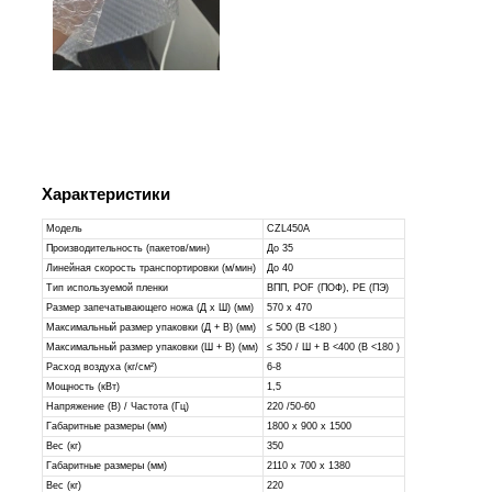
Характеристики
Модель
CZL450A
Производительность (пакетов/мин)
До 35
Линейная скорость транспортировки (м/мин)
До 40
Тип используемой пленки
ВПП, POF (ПОФ), PE (ПЭ)
Размер запечатывающего ножа (Д х Ш) (мм)
570 х 470
Максимальный размер упаковки (Д + В) (мм)
≤ 500 (В <180 )
Максимальный размер упаковки (Ш + В) (мм)
≤ 350 / Ш + В <400 (В <180 )
Расход воздуха (кг/см²)
6-8
Мощность (кВт)
1,5
Напряжение (В) / Частота (Гц)
220 /50-60
Габаритные размеры (мм)
1800 х 900 х 1500
Вес (кг)
350
Габаритные размеры (мм)
2110 х 700 х 1380
Вес (кг)
220