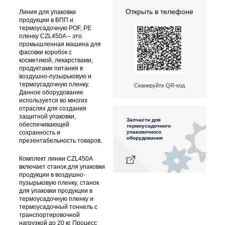
Открыть в телефоне
Линия для упаковки
продукции в ВПП и
термоусадочную POF, PE
пленку CZL450A – это
промышленная машина для
фасовки коробок с
косметикой, лекарствами,
продуктами питания в
воздушно-пузырьковую и
термоусадочную пленку.
Сканируйте QR-код
Данное оборудование
используется во многих
отраслях для создания
защитной упаковки,
Запчасти для
обеспечивающей
термоусадочного
упаковочного
сохранность и
оборудования
презентабельность товаров.
Комплект линии CZL450A
включает станок для упаковки
продукции в воздушно-
пузырьковую пленку, станок
для упаковки продукции в
термоусадочную пленку и
термоусадочный тоннель с
транспортировочной
нагрузкой до 20 кг. Процесс