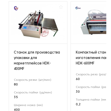
Станок для производства
Компактный станок
упаковки для
изготовления паке
маркетплейсов HDK-
HDK-600MF
400MF
Скорость реза (раз/ми
60
Скорость резки (шт/мин)
80
Скорость пайки (раз/м
30
Скорость пайки (уд/мин)
35
Толщина пайки (мм)
0,2
Ширина ножа (мм)
400