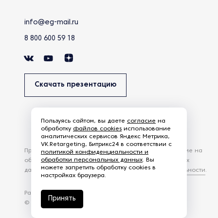
info@eg-mail.ru
8 800 600 59 18
Скачать презентацию
Пользуясь сайтом, вы даете
согласие
на
обработку
файлов cookies
использование
аналитических сервисов Яндекс Метрика,
VK.Retargeting, Битрикс24 в соответствии с
Продолжая использовать наш сайт, вы даете согласие на
политикой конфиденциальности и
обработки персональных данных
. Вы
обработку файлов Cookies и других пользовательских
можете запретить обработку cookies в
данных, в соответствии с
Политикой конфиденциальности
.
настройках браузера.
Разработка сайта —
студия Z-Labs
Принять
© 2026 – Eurasia Group. Все права защищены