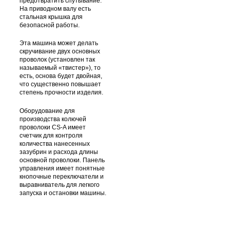
предотвратить спутывание.
На приводном валу есть
стальная крышка для
безопасной работы.
Эта машина может делать
скручивание двух основных
проволок (установлен так
называемый «твистер»), то
есть, основа будет двойная,
что существенно повышает
степень прочности изделия.
Оборудование для
производства колючей
проволоки CS-A имеет
счетчик для контроля
количества нанесенных
зазубрин и расхода длины
основной проволоки. Панель
управления имеет понятные
кнопочные переключатели и
выравниватель для легкого
запуска и остановки машины.