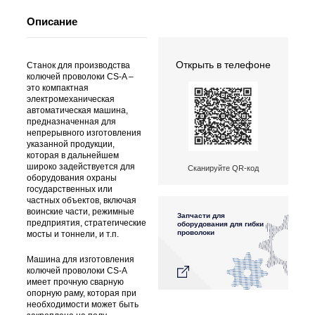
Описание
Открыть в телефоне
Станок для производства
колючей проволоки CS-A –
это компактная
электромеханическая
автоматическая машина,
предназначенная для
непрерывного изготовления
указанной продукции,
которая в дальнейшем
широко задействуется для
Сканируйте QR-код
оборудования охраны
государственных или
частных объектов, включая
воинские части, режимные
Запчасти для
предприятия, стратегические
оборудования для гибки
проволоки
мосты и тоннели, и т.п.
Машина для изготовления
колючей проволоки CS-A
имеет прочную сварную
опорную раму, которая при
необходимости может быть