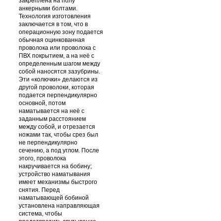
закреплена на полу
анкерными болтами.
Технология изготовления
заключается в том, что в
операционную зону подается
обычная оцинкованная
проволока или проволока с
ПВХ покрытием, а на неё с
определенным шагом между
собой наносятся зазубрины.
Эти «колючки» делаются из
другой проволоки, которая
подается перпендикулярно
основной, потом
наматывается на неё с
заданным расстоянием
между собой, и отрезается
ножами так, чтобы срез был
не перпендикулярно
сечению, а под углом. После
этого, проволока
накручивается на бобину;
устройство наматывания
имеет механизмы быстрого
снятия. Перед
наматывающей бобиной
установлена направляющая
система, чтобы