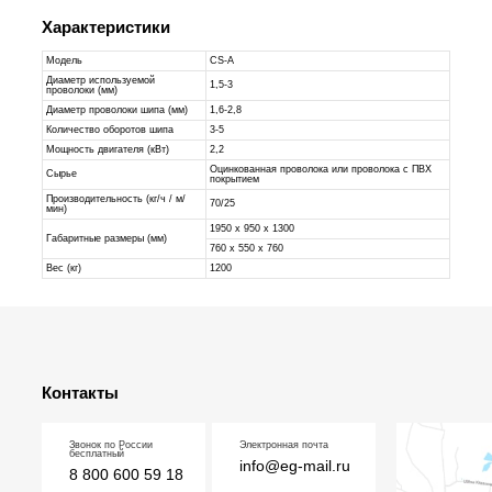
Характеристики
Модель
CS-A
Диаметр используемой
1,5-3
проволоки (мм)
Диаметр проволоки шипа (мм)
1,6-2,8
Количество оборотов шипа
3-5
Мощность двигателя (кВт)
2,2
Оцинкованная проволока или проволока с ПВХ
Сырье
покрытием
Производительность (кг/ч / м/
70/25
мин)
1950 х 950 х 1300
Габаритные размеры (мм)
760 х 550 х 760
Вес (кг)
1200
Контакты
Звонок по России
Электронная почта
бесплатный
info@eg-mail.ru
8 800 600 59 18