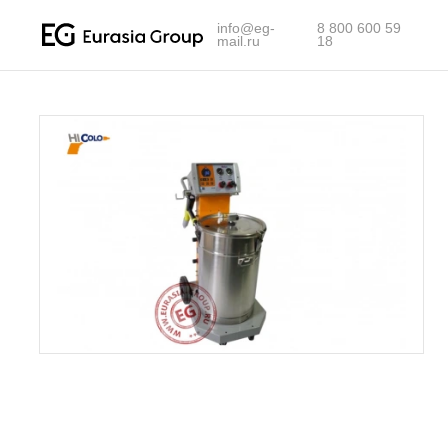
info@eg-
8 800 600 59
mail.ru
18