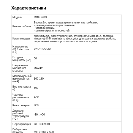
Характеристики
Модель
COLO-669
Базовый с тремя предварительными настройками:
- режим повторного распыления,
Режим работы
- угловой режим,
- режим окраски плоскостей
Краскопульт, блок управления, бункер объемом 45 л, тележка,
Комплектация
инжектор K-P, комплекты форсунок для разных режимов работы,
порошковый инжектор, комплект вставок и втулок
Напряжение
(В) / Частота
220-110/50-60
(Гц)
Входная
50
мощность (ВА)
Напряжение
магнитного
DC24V
клапана
Максимальный
выходной ток
160-180
(мкА)
Вес пистолета
500
(г)
Частота
распылителя
9-30
(кГц)
Класс защиты
IP54
Диапазон
рабочей
-10...+50
температуры
(°С)
Сертификация
CE, ISO9001
Габаритные
размеры
690 x 560 x 520